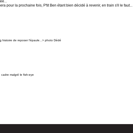
ée...
 pour la prochaine fois, P'tit Ben étant bien décidé à revenir, en train s'il le faut...
g histoire de reposer l'épaule...> photo Dédé
u cadre malgré le fish-eye