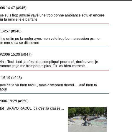
006 14:47 (#945)
e me suis trop amusé yavé une trop bonne ambiance et tu et encore
 la mini elle é parfaite
 14:57 (#946)
ini g enfin pu la rouler avec mon velo trop bonne session ps:mon
en mm si sa se dit steven
/2006 15:30 (#947)
in... Tout tout ça c'est trop compliqué pour moi, dorénavent je
comme ça je me tromperais plus. Tu l'as bien cherché...
 16:19 (#948)
uve ca te va bien raoul , mais c stephen devrel .... allé bien ta
raoul
2006 19:29 (#950)
p tot BRAVO RAOUL ca c'est la classe ...