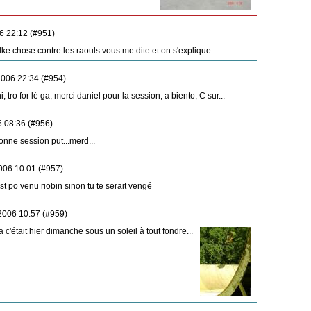
6 22:12 (#951)
ke chose contre les raouls vous me dite et on s'explique
006 22:34 (#954)
i, tro for lé ga, merci daniel pour la session, a biento, C sur...
 08:36 (#956)
nne session put...merd...
006 10:01 (#957)
t po venu riobin sinon tu te serait vengé
2006 10:57 (#959)
a c'était hier dimanche sous un soleil à tout fondre...