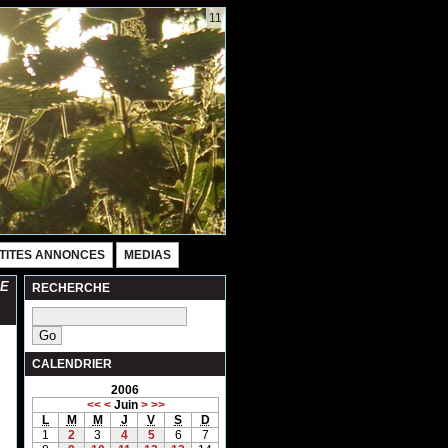
11
TITES ANNONCES
MEDIAS
FE
RECHERCHE
CALENDRIER
2006
<<
<
Juin
>
>>
L
M
M
J
V
S
D
1
2
3
4
5
6
7