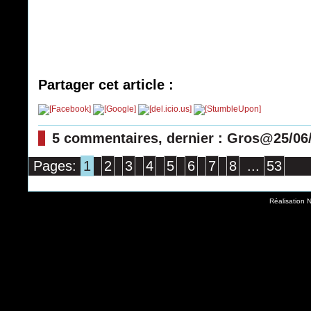
Partager cet article :
5 commentaires, dernier : Gros@25/06
Pages:
1
2
3
4
5
6
7
8
...
53
Réalisation