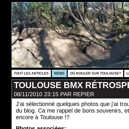
TOUT LES ARTICLES
NEWS
OÙ ROULER SUR TOULOUSE?
L
TOULOUSE BMX RÉTROSPE
08/11/2010 23:15
PAR
REPIER
J'ai sélectionné quelques photos que j'ai tr
du blog. Ca me rappel de bons souvenirs, et 
encore à Toulouse !?
Photos associées: