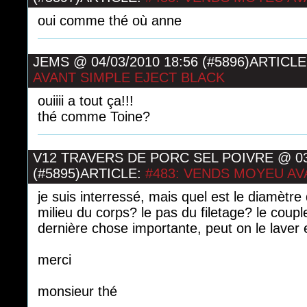
oui comme thé où anne
JEMS
@
04/03/2010 18:56 (#5896)
ARTICLE
AVANT SIMPLE EJECT BLACK
ouiiii a tout ça!!!
thé comme Toine?
V12 TRAVERS DE PORC SEL POIVRE
@
03
(#5895)
ARTICLE:
#483: VENDS MOYEU AV
je suis interressé, mais quel est le diamètr
milieu du corps? le pas du filetage? le coupl
dernière chose importante, peut on le lave
merci
monsieur thé