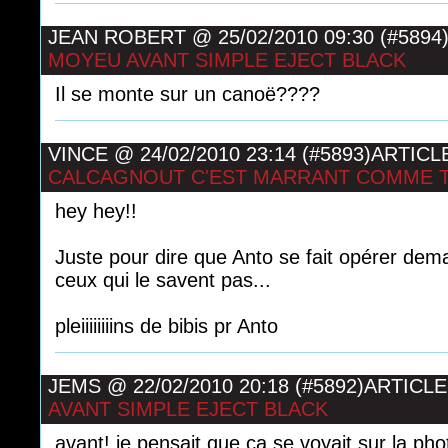
JEAN ROBERT
@
25/02/2010 09:30 (#5894
MOYEU AVANT SIMPLE EJECT BLACK
Il se monte sur un canoë????
VINCE
@
24/02/2010 23:14 (#5893)
ARTICL
CALCAGNOUT C'EST MARRANT COMME TI
hey hey!!
Juste pour dire que Anto se fait opérer dem
ceux qui le savent pas...
pleiiiiiiiins de bibis pr Anto
JEMS
@
22/02/2010 20:18 (#5892)
ARTICLE
AVANT SIMPLE EJECT BLACK
avant! je pensait que ça se voyait sur la pho