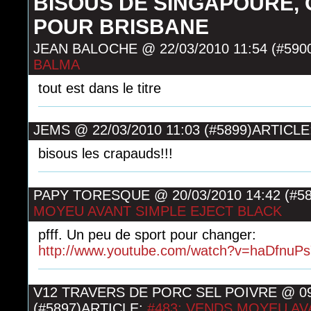
BISOUS DE SINGAPOURE,
POUR BRISBANE
JEAN BALOCHE
@
22/03/2010 11:54 (#590
BALMA
tout est dans le titre
JEMS
@
22/03/2010 11:03 (#5899)
ARTICLE
bisous les crapauds!!!
PAPY TORESQUE
@
20/03/2010 14:42 (#5
MOYEU AVANT SIMPLE EJECT BLACK
pfff. Un peu de sport pour changer:
http://www.youtube.com/watch?v=haDfnuPs
V12 TRAVERS DE PORC SEL POIVRE
@
09
(#5897)
ARTICLE:
#483: VENDS MOYEU AV