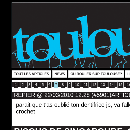
TOUT LES ARTICLES
NEWS
OÙ ROULER SUR TOULOUSE?
L
1
2
3
4
5
6
7
8
9
10
11
12
13
14
15
1
REPIER
@
22/03/2010 12:28 (#5901)
ARTIC
parait que t'as oublié ton dentifrice jb, va fall
crochet